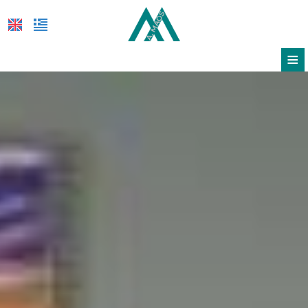
≡
ΞΕΝΟΔΟΧΕΊΟ
ΤΟΠΟΘΕΣΊΑ
ΔΙΑΜΟΝΉ
ΠΑΡΟΧΈΣ
ΦΩΤΟΓΡΑΦΊΕΣ & VIDEO
ΠΡΟΣΦΟΡΈΣ
FEEL SAFE
ΖΉΤΗΣΗ