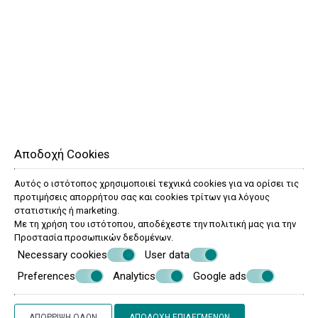
Αποδοχή Cookies
Αυτός ο ιστότοπος χρησιμοποιεί τεχνικά cookies για να ορίσει τις
προτιμήσεις απορρήτου σας και cookies τρίτων για λόγους
στατιστικής ή marketing.
Με τη χρήση του ιστότοπου, αποδέχεστε την πολιτική μας για την
Προστασία προσωπικών δεδομένων
.
Necessary cookies
User data
Standard τετράκλινο δωμάτιο
Preferences
Analytics
Google ads
33-38 m²
max.
4 ατομα
2μονά κρεβάτια & 2 καναπέδες
ΑΠΌΡΡΙΨΗ ΌΛΩΝ
ΑΠΟΔΟΧΉ ΕΠΙΛΕΓΜΈΝΩΝ