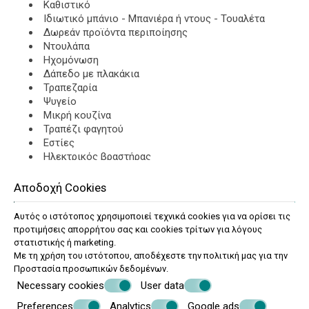
Καθιστικό
Ιδιωτικό μπάνιο - Μπανιέρα ή ντους - Τουαλέτα
Δωρεάν προϊόντα περιποίησης
Ντουλάπα
Ηχομόνωση
Δάπεδο με πλακάκια
Τραπεζαρία
Ψυγείο
Μικρή κουζίνα
Τραπέζι φαγητού
Εστίες
Ηλεκτρικός βραστήρας
Κουζινικά σκεύη
Φρυγανιέρα
Αποδοχή Cookies
Πετσέτες - Λευκά είδη
Κρεμάστρα για ρούχα
Αυτός ο ιστότοπος χρησιμοποιεί τεχνικά cookies για να ορίσει τις
Δωρεάν wifi
προτιμήσεις απορρήτου σας και cookies τρίτων για λόγους
Τηλεόραση
στατιστικής ή marketing.
Με τη χρήση του ιστότοπου, αποδέχεστε την πολιτική μας για την
Προστασία προσωπικών δεδομένων
.
ΖΉΤΗΣΗ
Necessary cookies
User data
Preferences
Analytics
Google ads