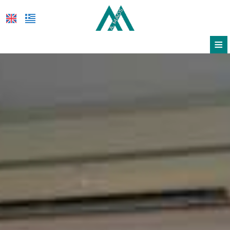
≡
ΞΕΝΟΔΟΧΕΊΟ
ΤΟΠΟΘΕΣΊΑ
ΔΙΑΜΟΝΉ
ΠΑΡΟΧΈΣ
ΦΩΤΟΓΡΑΦΊΕΣ & VIDEO
ΠΡΟΣΦΟΡΈΣ
FEEL SAFE
ΖΉΤΗΣΗ