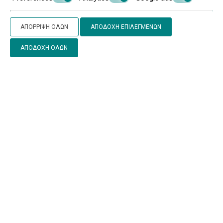
ΑΠΌΡΡΙΨΗ ΌΛΩΝ
ΑΠΟΔΟΧΉ ΕΠΙΛΕΓΜΈΝΩΝ
ΑΠΟΔΟΧΉ ΌΛΩΝ
- Επιτρέπονται παιδιά κάθε ηλικίας
- Παιδιά έως και 2 ετών διαμένουν δωρεάν όταν
χρησιμοποιούν μια διαθέσιμη βρεφική κούνια.
(παρέχεται βρεφική κούνια κατόπιν αιτήματος)
- Άτομα 3 ετών και άνω θεωρούνται ενήλικες.
Οι χρεώσεις δεν υπολογίζονται αυτόματα στο
συνολικό κόστος και θα πρέπει να πληρώνονται
ξεχωριστά κατά τη διάρκεια της διαμονής σας.